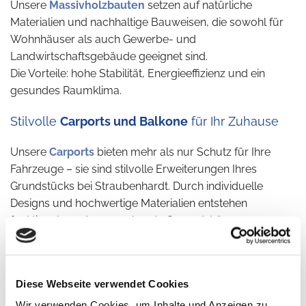
Unsere
Massivholzbauten
setzen auf natürliche
Materialien und nachhaltige Bauweisen, die sowohl für
Wohnhäuser als auch Gewerbe- und
Landwirtschaftsgebäude geeignet sind.
Die Vorteile: hohe Stabilität, Energieeffizienz und ein
gesundes Raumklima.
Stilvolle
Carports und Balkone
für Ihr Zuhause
Unsere
Carports
bieten mehr als nur Schutz für Ihre
Fahrzeuge – sie sind stilvolle Erweiterungen Ihres
Grundstücks bei Straubenhardt. Durch individuelle
Designs und hochwertige Materialien entstehen
funktionale und ansprechende Carport-Lösungen.
Unsere maßgefertigten
Balkone
erweitern Ihren
Wohnraum und schaffen gemütliche Rückzugsorte oder
großzügige Aussichtspunkte.
Diese Webseite verwendet Cookies
Wir verwenden Cookies, um Inhalte und Anzeigen zu