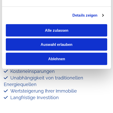
Photovoltaikanlagen
für
Straubenhardt
Details zeigen
Alle zulassen
Wir bieten umfassende
Photovoltaiklösungen
, die von
der Planung bis zur Inbetriebnahme alles abdecken.
Auswahl erlauben
In Kooperation mit Elektrotechnik-Experten garantieren
wir höchste Qualitätsstandards. Profitieren Sie von:
Ablehnen
Umweltfreundlichkeit

Kosteneinsparungen

Unabhängigkeit von traditionellen

Energiequellen
Wertsteigerung Ihrer Immobilie

Langfristige Investition
