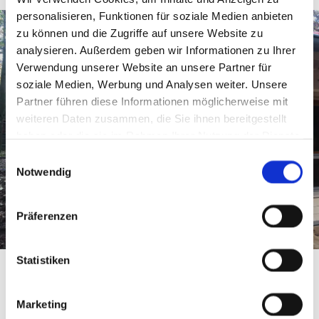
personalisieren, Funktionen für soziale Medien anbieten
zu können und die Zugriffe auf unsere Website zu
analysieren. Außerdem geben wir Informationen zu Ihrer
Verwendung unserer Website an unsere Partner für
soziale Medien, Werbung und Analysen weiter. Unsere
Partner führen diese Informationen möglicherweise mit
weiteren Daten zusammen, die Sie ihnen bereitgestellt
haben oder die sie im Rahmen Ihrer Nutzung der Dienste
gesammelt haben.
Einwilligungsauswahl
Notwendig
Präferenzen
Statistiken
Ihre nachhaltige
Marketing
Energiequelle: