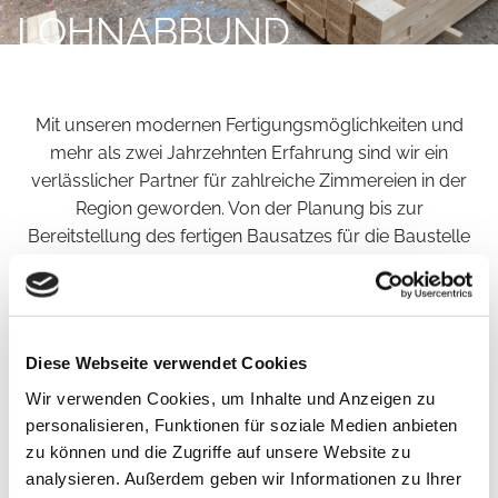
LOHNABBUND
Mit unseren modernen Fertigungsmöglichkeiten und
mehr als zwei Jahrzehnten Erfahrung sind wir ein
verlässlicher Partner für zahlreiche Zimmereien in der
Region geworden. Von der Planung bis zur
Bereitstellung des fertigen Bausatzes für die Baustelle
übernehmen wir für Sie sämtliche Schritte. Wir
bewältigen auch anspruchsvolle Aufgaben, wie
beispielsweise digitale Aufmaße von Bestandsbauten,
mit Fachkompetenz und Engagement.
Diese Webseite verwendet Cookies
Wir verwenden Cookies, um Inhalte und Anzeigen zu
Abbund
personalisieren, Funktionen für soziale Medien anbieten
zu können und die Zugriffe auf unsere Website zu
Unsere Abbundarbeiten zeichnen sich durch Präzision
analysieren. Außerdem geben wir Informationen zu Ihrer
und Erfahrung aus. Wir fertigen maßgeschneiderte